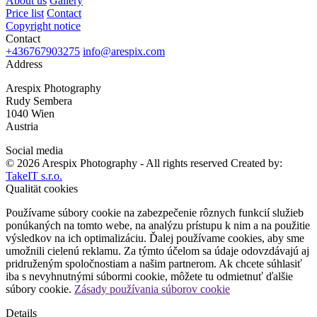
About us
Gallery
Price list
Contact
Copyright notice
Contact
+436767903275
info@arespix.com
Address
Arespix Photography
Rudy Sembera
1040 Wien
Austria
Social media
© 2026 Arespix Photography - All rights reserved
Created by:
TakeIT s.r.o.
Qualität cookies
Používame súbory cookie na zabezpečenie rôznych funkcií služieb
ponúkaných na tomto webe, na analýzu prístupu k nim a na použitie
výsledkov na ich optimalizáciu. Ďalej používame cookies, aby sme
umožnili cielenú reklamu. Za týmto účelom sa údaje odovzdávajú aj
pridruženým spoločnostiam a našim partnerom. Ak chcete súhlasiť
iba s nevyhnutnými súbormi cookie, môžete tu odmietnuť ďalšie
súbory cookie.
Zásady používania súborov cookie
Details